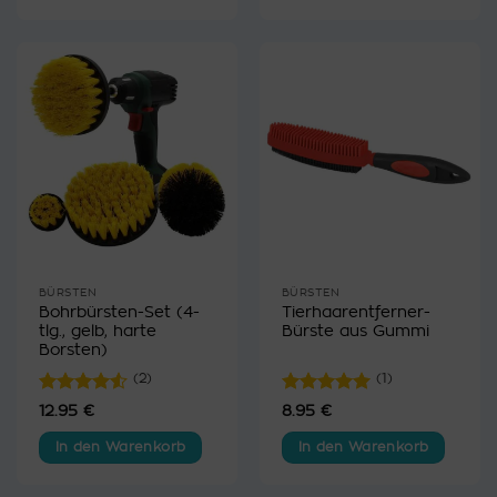
BÜRSTEN
BÜRSTEN
Bohrbürsten-Set (4-
Tierhaarentferner-
tlg., gelb, harte
Bürste aus Gummi
Borsten)
(2)
(1)
Bewertet
Bewertet
12.95
€
8.95
€
mit
4.5
mit
5
von
von 5
5
In den Warenkorb
In den Warenkorb