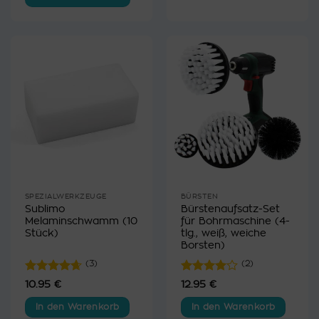
Dieses
Produkt
weist
mehrere
Varianten
auf.
Die
Optionen
können
auf
der
Produktseite
gewählt
SPEZIALWERKZEUGE
BÜRSTEN
Sublimo
Bürstenaufsatz-Set
werden
Melaminschwamm (10
für Bohrmaschine (4-
Stück)
tlg., weiß, weiche
Borsten)
(3)
(2)
Bewertet
Bewertet
10.95
€
12.95
€
mit
4.67
mit
4
von 5
von 5
In den Warenkorb
In den Warenkorb