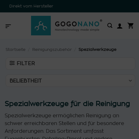
Zum
Direkt vom Hersteller
Inhalt
springen
Startseite
/
Reinigungszubehör
/
Spezialwerkzeuge
FILTER
Spezialwerkzeuge für die Reinigung
Spezialwerkzeuge ermöglichen Reinigung an
schwer erreichbaren Stellen und für besondere
Anforderungen. Das Sortiment umfasst
Fugenbürsten, Detailing-Pinsel und andere