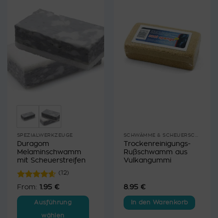
SPEZIALWERKZEUGE
SCHWÄMME & SCHEUERSCHWÄMME
Duragom
Trockenreinigungs-
Melaminschwamm
Rußschwamm aus
mit Scheuerstreifen
Vulkangummi
(12)
Bewertet
From:
1.95
€
8.95
€
mit
4.58
von 5
Ausführung
In den Warenkorb
wählen