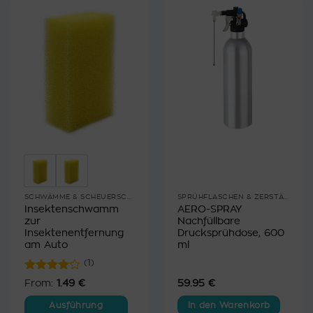
SCHWÄMME & SCHEUERSCHWÄMME
SPRÜHFLASCHEN & ZERSTÄUBER
Insektenschwamm
AERO-SPRAY
zur
Nachfüllbare
Insektenentfernung
Drucksprühdose, 600
am Auto
ml
(1)
Bewertet
From:
1.49
€
59.95
€
mit
4
von 5
Ausführung
In den Warenkorb