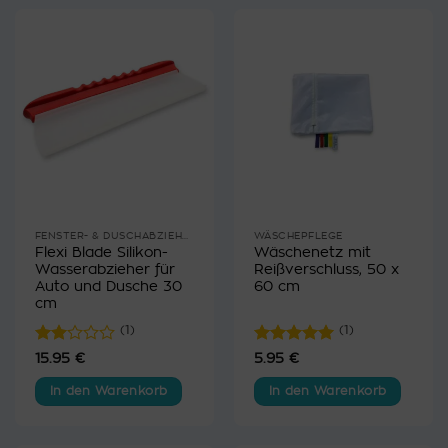
FENSTER- & DUSCHABZIEHER
WÄSCHEPFLEGE
Flexi Blade Silikon-
Wäschenetz mit
Wasserabzieher für
Reißverschluss, 50 x
Auto und Dusche 30
60 cm
cm
(1)
(1)
Bewertet
Bewertet
15.95
€
5.95
€
mit
mit
5
von
2
5
In den Warenkorb
In den Warenkorb
von
5