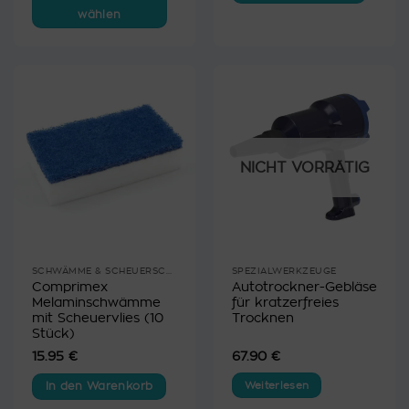
wählen
Dieses
Produkt
weist
mehrere
Varianten
auf.
Die
NICHT VORRÄTIG
Optionen
können
auf
der
Produktseite
gewählt
SCHWÄMME & SCHEUERSCHWÄMME
SPEZIALWERKZEUGE
Comprimex
Autotrockner-Gebläse
werden
Melaminschwämme
für kratzerfreies
mit Scheuervlies (10
Trocknen
Stück)
15.95
€
67.90
€
Weiterlesen
In den Warenkorb