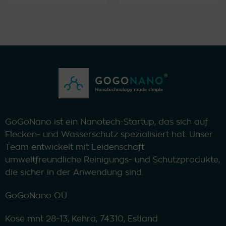
Produkt
Produkt
weist
weist
mehrere
mehrere
Varianten
Varianten
auf.
auf.
Die
Die
Optionen
Optionen
können
können
auf
auf
der
der
Produktseite
Produktseite
GoGoNano ist ein Nanotech-Startup, das sich auf
gewählt
gewählt
Flecken- und Wasserschutz spezialisiert hat. Unser
werden
werden
Team entwickelt mit Leidenschaft
umweltfreundliche Reinigungs- und Schutzprodukte,
die sicher in der Anwendung sind.
GoGoNano OÜ
Kose mnt 28-13, Kehra, 74310, Estland