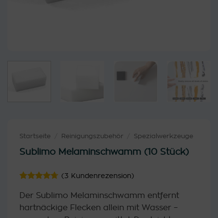
Startseite
/
Reinigungszubehör
/
Spezialwerkzeuge
Sublimo Melaminschwamm (10 Stück)
(
3
Kundenrezension)
Bewertet
3
Der Sublimo Melaminschwamm entfernt
mit
4.67
von 5,
hartnäckige Flecken allein mit Wasser –
basierend
auf