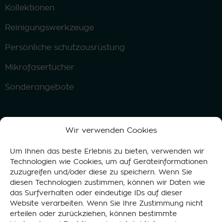
Kollektionen
Reinigungswerkzeuge
Persönliche schutzausrüstung
Mikrofasertücher
Sonderangebote
Datenschutzerklärung
Cookie-Richtlinie
AGB
Wir verwenden Cookies
© 2015-2026 GoGoNano® Führend in Öko-
Um Ihnen das beste Erlebnis zu bieten, verwenden wir
Nanotechnologie
Technologien wie Cookies, um auf Geräteinformationen
Telefon: +372 5647 0784 (Mo–So 8–19 Uhr)
zuzugreifen und/oder diese zu speichern. Wenn Sie
E-Mail: info@gogonano.com
diesen Technologien zustimmen, können wir Daten wie
das Surfverhalten oder eindeutige IDs auf dieser
Website verarbeiten. Wenn Sie Ihre Zustimmung nicht
erteilen oder zurückziehen, können bestimmte