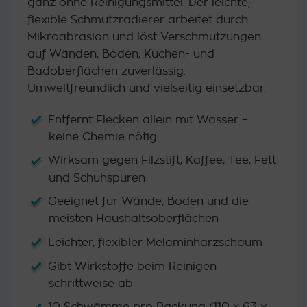
ganz ohne Reinigungsmittel. Der leichte,
Kundenbewertung
flexible Schmutzradierer arbeitet durch
Mikroabrasion und löst Verschmutzungen
auf Wänden, Böden, Küchen- und
Badoberflächen zuverlässig.
Umweltfreundlich und vielseitig einsetzbar.
Entfernt Flecken allein mit Wasser –
keine Chemie nötig
Wirksam gegen Filzstift, Kaffee, Tee, Fett
und Schuhspuren
Geeignet für Wände, Böden und die
meisten Haushaltsoberflächen
Leichter, flexibler Melaminharzschaum
Gibt Wirkstoffe beim Reinigen
schrittweise ab
10 Schwämme pro Packung (110 x 63 x