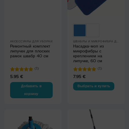
АКСЕССУАРЫ ДЛЯ УБОРКИ
ШВАБРЫ И МИКРОФИБРА ДЛЯ ПОЛОВ
Ремонтный комплект
Насадка-моп из
липучек для плоских
микрофибры с
рамок швабр 40 см
креплением на
липучке, 60 см
(1)
(1)
Оценка
5
Оценка
5
5.95
€
7.95
€
из 5
из 5
Добавить в
Выбрать и купить
корзину
Этот
товар
имеет
несколько
вариаций.