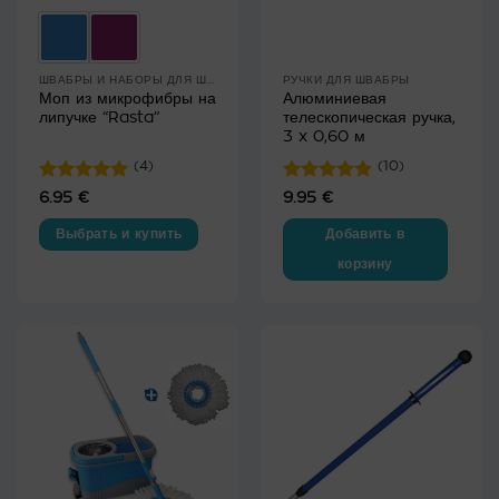
ШВАБРЫ И НАБОРЫ ДЛЯ ШВАБР
РУЧКИ ДЛЯ ШВАБРЫ
Моп из микрофибры на
Алюминиевая
липучке “Rasta”
телескопическая ручка,
3 x 0,60 м
(4)
(10)
Оценка
5
Оценка
6.95
€
9.95
€
из 5
4.8
из 5
Выбрать и купить
Добавить в
корзину
Этот
товар
имеет
несколько
вариаций.
Опции
можно
выбрать
на