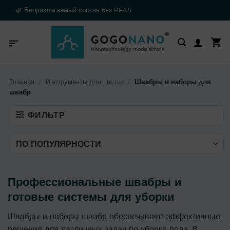
Skip
🌿 Биоразлагаемый состав без PFAS
to
content
Главная
/
Инструменты для чистки
/
Швабры и наборы для
швабр
ФИЛЬТР
Профессиональные швабры и
готовые системы для уборки
Швабры и наборы швабр обеспечивают эффективные
решения для различных задач по уборке пола. В