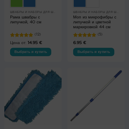
ШВАБРЫ И НАБОРЫ ДЛЯ ШВАБР
ШВАБРЫ И НАБОРЫ ДЛЯ ШВАБР
Рама швабры с
Моп из микрофибры с
липучкой, 40 см
липучкой и цветной
маркировкой 44 см
(12)
(5)
Оценка
Оценка
5
Цена от:
14.95
€
6.95
€
4.92
из 5
из 5
Выбрать и купить
Выбрать и купить
Этот
Этот
товар
товар
имеет
имеет
несколько
несколько
вариаций.
вариаций.
Опции
Опции
можно
можно
выбрать
выбрать
на
на
странице
странице
товара.
товара.