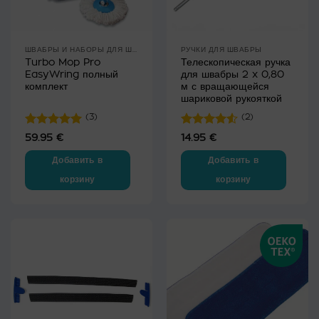
странице
товара.
ШВАБРЫ И НАБОРЫ ДЛЯ ШВАБР
РУЧКИ ДЛЯ ШВАБРЫ
Turbo Mop Pro
Телескопическая ручка
EasyWring полный
для швабры 2 x 0,80
комплект
м с вращающейся
шариковой рукояткой
(3)
(2)
Оценка
5
Оценка
59.95
€
14.95
€
из 5
4.5
из 5
Добавить в
Добавить в
корзину
корзину