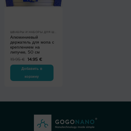
ШВАБРЫ И НАБОРЫ ДЛЯ ШВАБР
Алюминиевый
держатель для мопа с
креплением на
липучке, 50 см
19.95
€
Первоначальная
14.95
€
Текущая
цена
цена:
составляла
14.95 €.
Добавить в
19.95 €.
корзину