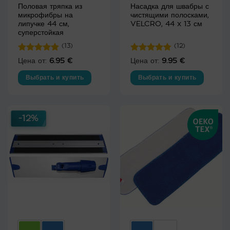
Половая тряпка из
Насадка для швабры с
микрофибры на
чистящими полосками,
липучке 44 см,
VELCRO, 44 x 13 см
суперстойкая
(13)
(12)
Оценка
Оценка
Цена от:
6.95
€
Цена от:
9.95
€
4.92
из 5
4.75
из 5
Выбрать и купить
Выбрать и купить
Этот
Этот
товар
товар
имеет
имеет
-12%
несколько
несколько
вариаций.
вариаций.
Опции
Опции
можно
можно
выбрать
выбрать
на
на
странице
странице
товара.
товара.