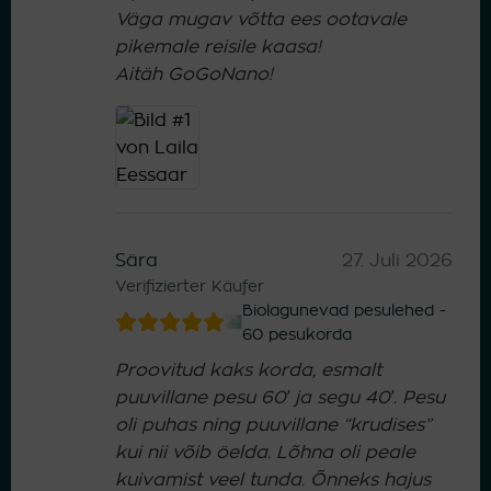
Väga mugav võtta ees ootavale
pikemale reisile kaasa!
Aitäh GoGoNano!
Sära
27. Juli 2026
Verifizierter Käufer
Biolagunevad pesulehed -
60 pesukorda
Proovitud kaks korda, esmalt
puuvillane pesu 60′ ja segu 40′. Pesu
oli puhas ning puuvillane “krudises”
kui nii võib öelda. Lõhna oli peale
kuivamist veel tunda. Õnneks hajus