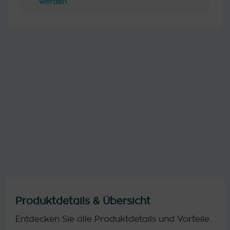
werden
Sicherer
Einfache
Einkauf
Anwendung
Versand am
Lang
selben Tag
anhaltende
Wirkung
Produktdetails & Übersicht
Entdecken Sie alle Produktdetails und Vorteile.