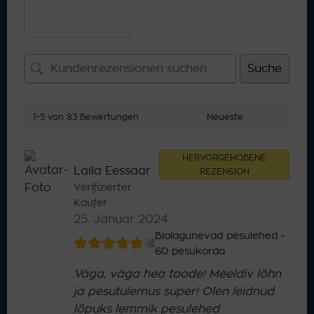
Suche
1-5 von 83 Bewertungen
HERVORGEHOBENE
Laila Eessaar
REZENSION
Verifizierter
Käufer
25. Januar 2024
Biolagunevad pesulehed -
60 pesukorda
Väga, väga hea toode! Meeldiv lõhn
ja pesutulemus super! Olen leidnud
lõpuks lemmik pesulehed