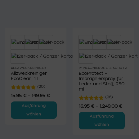
+1
ALLZWECKREINIGER
IMPRÄGNIERUNG & SCHUTZ
Allzweckreiniger
EcoProtect –
EcoClean, 1 L
Imprägnierspray für
Leder und Stoff, 250
(20)
ml
Bewertet
15.95
€
–
149.95
€
Preisspanne:
(26)
15.95 €
mit
4.8
bis
von 5
Bewertet
16.95
€
–
1,249.00
€
Preissp
Ausführung
149.95 €
16.95 €
mit
4.85
bis
wählen
von 5
Ausführung
1,249.0
Dieses
wählen
Produkt
Dieses
weist
Produkt