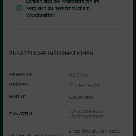
Lohnen sich die Waschstreifen im
Vergleich zu herkömmlichem
Waschmittel?
ZUSÄTZLICHE INFORMATIONEN
GEWICHT
0.200 kg
GRÖSSE
17 × 14 × 4 cm
MARKE
GoGoNano
4745010098055,
EAN/GTIN
4745010098888
Einzelproduk, 3er-pack,