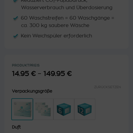
Reduziert CO₂-Fußabdruck,
Wasserverbrauch und Überdosierung
60 Waschstreifen = 60 Waschgänge =
ca. 300 kg saubere Wäsche
Kein Weichspüler erforderlich
PRODUKTPREIS
14.95
€
–
149.95
€
Preisspanne:
14.95 €
bis
ZURÜCKSETZEN
Verpackungsgröße
149.95 €
Duft