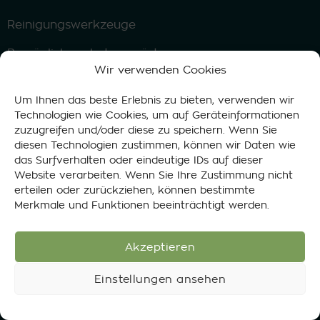
Reinigungswerkzeuge
Persönliche schutzausrüstung
Wir verwenden Cookies
Mikrofasertücher
Um Ihnen das beste Erlebnis zu bieten, verwenden wir
Sonderangebote
Technologien wie Cookies, um auf Geräteinformationen
zuzugreifen und/oder diese zu speichern. Wenn Sie
diesen Technologien zustimmen, können wir Daten wie
das Surfverhalten oder eindeutige IDs auf dieser
Datenschutzerklärung
Cookie-Richtlinie
AGB
Website verarbeiten. Wenn Sie Ihre Zustimmung nicht
erteilen oder zurückziehen, können bestimmte
© 2015-2026 GoGoNano® Führend in Öko-
Merkmale und Funktionen beeinträchtigt werden.
Nanotechnologie
Telefon: +372 5647 0784 (Mo–So 8–19 Uhr)
E-Mail: info@gogonano.com
Akzeptieren
Einstellungen ansehen