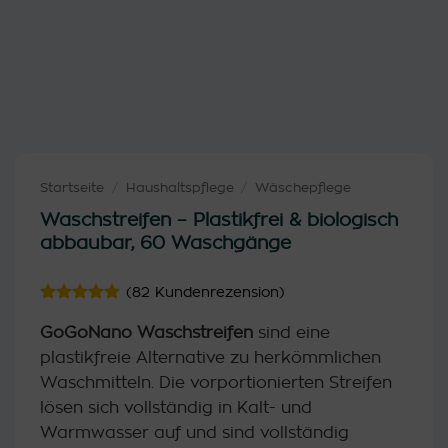
Startseite
/
Haushaltspflege
/
Wäschepflege
Waschstreifen – Plastikfrei & biologisch
abbaubar, 60 Waschgänge
(
82
Kundenrezension)
Bewertet
82
GoGoNano Waschstreifen
sind eine
mit
4.87
von 5,
plastikfreie Alternative zu herkömmlichen
basierend
auf
Waschmitteln. Die vorportionierten Streifen
Kundenbewertung
lösen sich vollständig in Kalt- und
Warmwasser auf und sind vollständig