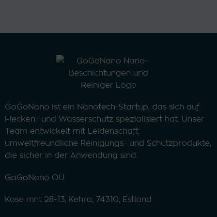
mehrere
weist
Varianten
mehrere
auf.
Varianten
Die
auf.
Optionen
Die
können
Optionen
auf
können
der
auf
Produktseite
der
gewählt
Produktseite
werden
GoGoNano ist ein Nanotech-Startup, das sich auf
gewählt
Flecken- und Wasserschutz spezialisiert hat. Unser
werden
Team entwickelt mit Leidenschaft
umweltfreundliche Reinigungs- und Schutzprodukte,
die sicher in der Anwendung sind.
GoGoNano OÜ
Kose mnt 28-13, Kehra, 74310, Estland