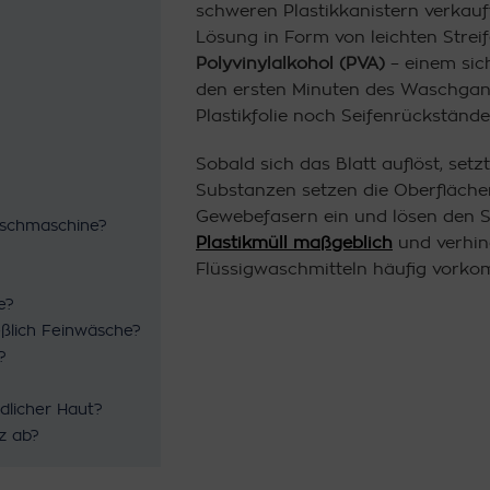
schweren Plastikkanistern verkauf
Lösung in Form von leichten Strei
Polyvinylalkohol (PVA)
– einem sich
den ersten Minuten des Waschgangs
Plastikfolie noch Seifenrückstände
Sobald sich das Blatt auflöst, setz
Substanzen setzen die Oberfläche
Gewebefasern ein und lösen den S
aschmaschine?
Plastikmüll maßgeblich
und verhind
Flüssigwaschmitteln häufig vorko
e?
ießlich Feinwäsche?
?
ndlicher Haut?
z ab?