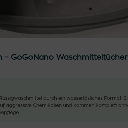
n – GoGoNano Waschmitteltücher 
ssigwaschmittel durch ein wasserlösliches Format. Sie
uf aggressive Chemikalien und kommen komplett ohne P
epflege.