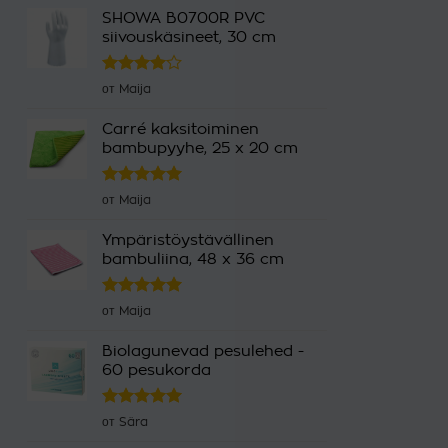
SHOWA B0700R PVC
siivouskäsineet, 30 cm
Оценка
от Maija
4
из 5
Carré kaksitoiminen
bambupyyhe, 25 x 20 cm
Оценка
5
от Maija
из 5
Ympäristöystävällinen
bambuliina, 48 x 36 cm
Оценка
5
от Maija
из 5
Biolagunevad pesulehed -
60 pesukorda
Оценка
5
от Sära
из 5