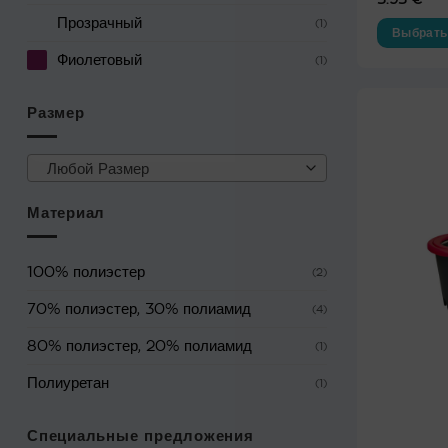
Прозрачный
(1)
Выбрать
Фиолетовый
Этот
(1)
товар
имеет
Размер
несколько
вариаций.
Любой Размер
Опции
можно
Материал
выбрать
на
странице
100% полиэстер
(2)
товара.
70% полиэстер, 30% полиамид
(4)
80% полиэстер, 20% полиамид
(1)
Полиуретан
(1)
Специальные предложения