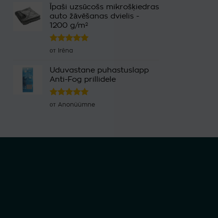
Īpaši uzsūcošs mikrošķiedras
auto žāvēšanas dvielis -
1200 g/m²
Оценка
5
от Irēna
из 5
Uduvastane puhastuslapp
Anti-Fog prillidele
Оценка
5
от Anonüümne
из 5