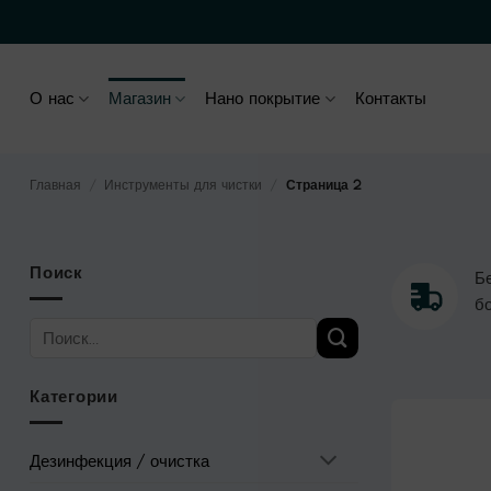
Skip
Микрофибра с сертификатом OEKO-TEX
to
content
О нас
Магазин
Нано покрытие
Контакты
Главная
/
Инструменты для чистки
/
Страница 2
Поиск
Б
б
Искать:
Категории
Дезинфекция / очистка