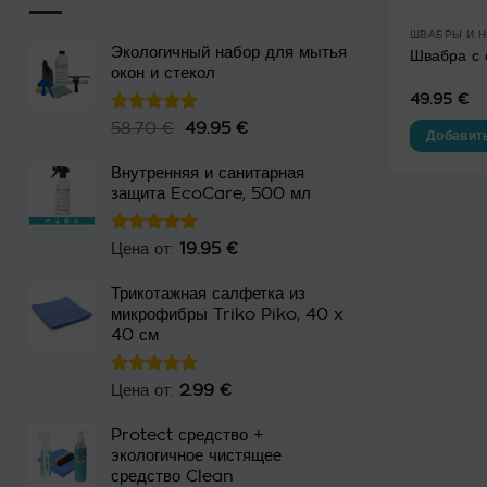
ШВАБРЫ И 
Экологичный набор для мытья
Швабра с
окон и стекол
49.95
€
Оценка
58.70
€
Первоначальная
49.95
€
Текущая
Добавить
5.00
из 5
цена
цена:
составляла
49.95 €.
Внутренняя и санитарная
защита EcoCare, 500 мл
58.70 €.
Оценка
Цена от:
19.95
€
4.86
из 5
Трикотажная салфетка из
микрофибры Triko Piko, 40 x
40 см
Оценка
Цена от:
2.99
€
5.00
из 5
Protect средство +
экологичное чистящее
средство Clean