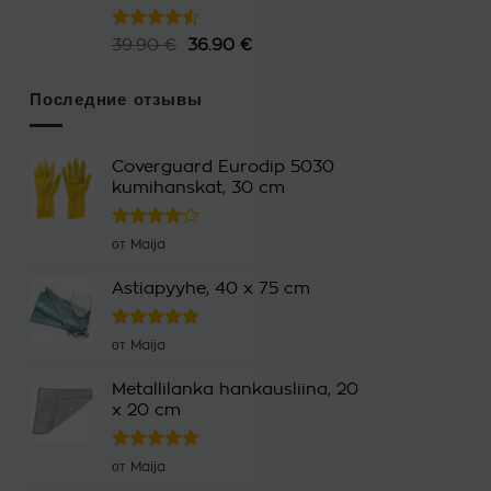
Оценка
39.90
€
Первоначальная
36.90
€
Текущая
4.50
из 5
цена
цена:
составляла
36.90 €.
Последние отзывы
39.90 €.
Coverguard Eurodip 5030
kumihanskat, 30 cm
Оценка
от Maija
4
из 5
Astiapyyhe, 40 x 75 cm
Оценка
5
от Maija
из 5
Metallilanka hankausliina, 20
x 20 cm
Оценка
5
от Maija
из 5