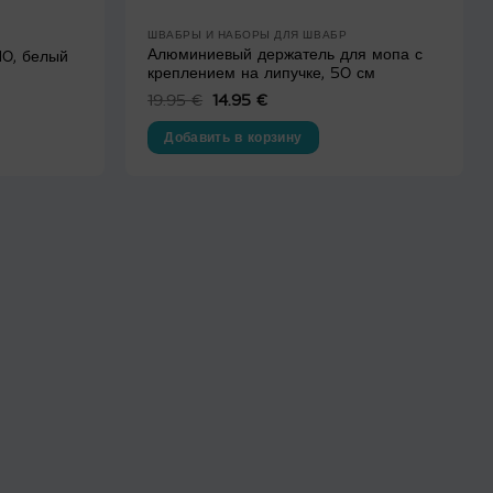
ШВАБРЫ И НАБОРЫ ДЛЯ ШВАБР
Алюминиевый держатель для мопа с
10, белый
креплением на липучке, 50 см
19.95
€
Первоначальная
14.95
€
Текущая
цена
цена:
составляла
14.95 €.
Добавить в корзину
19.95 €.