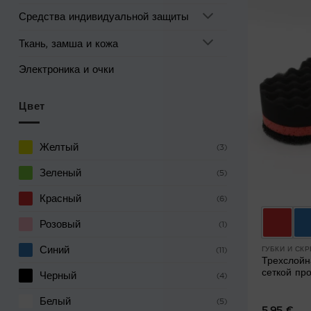
Средства индивидуальной защиты
Ткань, замша и кожа
Электроника и очки
Цвет
Желтый
(3)
Зеленый
(5)
Красный
(6)
Розовый
(1)
Синий
ГУБКИ И СК
(11)
Трехслойн
сеткой пр
Черный
(4)
Белый
(5)
5.95
€