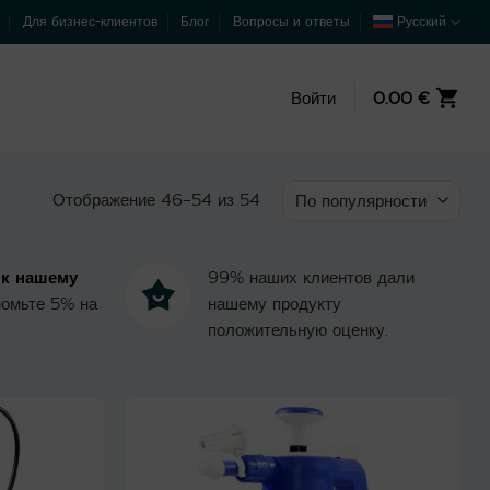
Для бизнес-клиентов
Блог
Вопросы и ответы
Русский
Войти
0.00
€
Отображение 46–54 из 54
Сортировка:
по
популярности
 к нашему
99% наших клиентов дали
номьте 5% на
нашему продукту
положительную оценку.