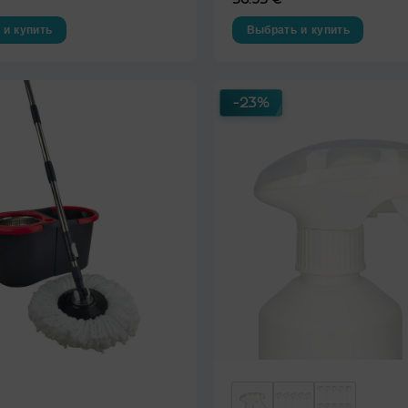
из 5
 и купить
Выбрать и купить
Этот
товар
имеет
-23%
несколько
вариаций.
Опции
можно
выбрать
на
странице
товара.