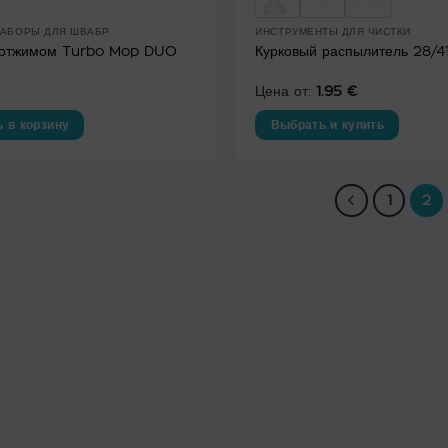
НАБОРЫ ДЛЯ ШВАБР
ИНСТРУМЕНТЫ ДЛЯ ЧИСТКИ
 отжимом Turbo Mop DUO
Курковый распылитель 28/4
Цена от:
1.95
€
 в корзину
Выбрать и купить
Этот
товар
имеет
1
2
несколько
вариаций.
Опции
можно
выбрать
на
странице
товара.