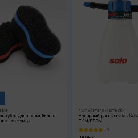
РЕБКИ
РАСПЫЛИТЕЛИ И БУТЫЛКИ
ая губка для автомобиля с
Напорный распылитель Solo
отив насекомых
FKM/EPDM
(1)
Оценка
5
36.95
€