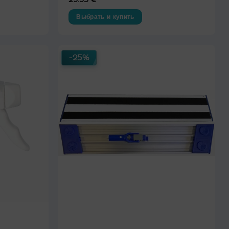
Выбрать и купить
Этот
товар
имеет
-25%
несколько
вариаций.
Опции
можно
выбрать
на
странице
товара.