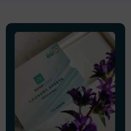
вариаций.
Опции
можно
выбрать
на
странице
товара.