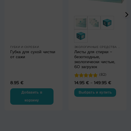
ГУБКИ И СКРЕБКИ
ЭКОЛОГИЧНЫЕ СРЕДСТВА ДЛЯ СТИРКИ
Губка для сухой чистки
Листы для стирки –
от сажи
безотходные,
экологически чистые,
60 загрузок
(82)
Оценка
8.95
€
14.95
€
–
149.95
€
Диапазон
цен:
4.87
из 5
14.95 €
Добавить в
Выбрать и купить
–
149.95 €
корзину
Этот
товар
имеет
несколько