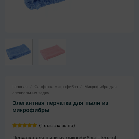
Главная
/
Салфетка микрофибра
/
Микрофибра для
специальных задач
Элегантная перчатка для пыли из
микрофибры
(
1
отзыв клиента)
Рейтинг
1
5
Перчатка для пыли из микрофибры Elegant
из 5 на