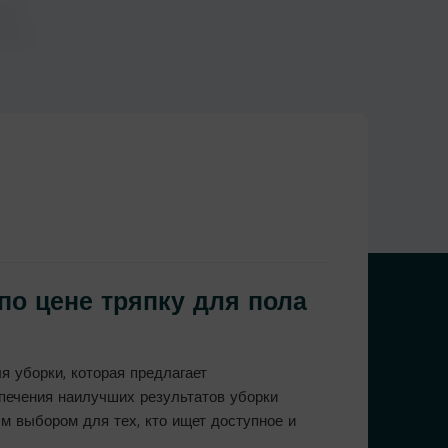
Доставка
кий
в тот же день
ьтат
по цене тряпку для пола
 уборки, которая предлагает
спечения наилучших результатов уборки
ым выбором для тех, кто ищет доступное и