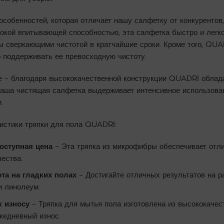
собенностей, которая отличает нашу салфетку от конкурентов
окой впитывающей способностью, эта салфетка быстро и легко
 сверкающими чистотой в кратчайшие сроки. Кроме того, QUAD
о поддерживать ее превосходную чистоту.
се – благодаря высококачественной конструкции QUADRI облад
наша чистящая салфетка выдерживает интенсивное использован
.
истики тряпки для пола QUADRI:
оступная цена
– Эта тряпка из микрофибры обеспечивает отли
ества.
та на гладких полах
– Достигайте отличных результатов на р
 и линолеум.
к износу
– Тряпка для мытья пола изготовлена из высококачес
жедневный износ.