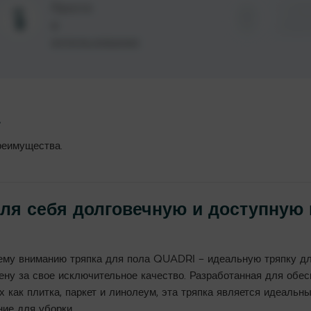
Просто
Стой
в
резул
использовании
а
реимущества.
ля себя долговечную и доступную 
му вниманию тряпка для пола QUADRI – идеальную тряпку для
ену за свое исключительное качество. Разработанная для обе
их как плитка, паркет и линолеум, эта тряпка является идеальн
ие для уборки.