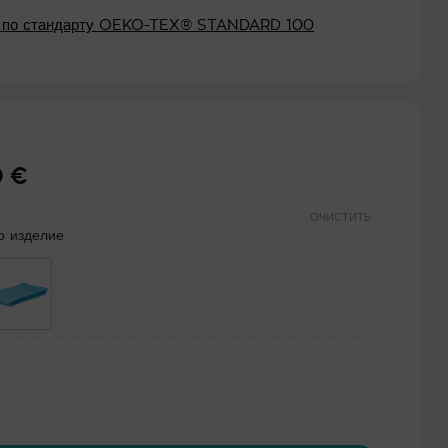
о по стандарту OEKO-TEX® STANDARD 100
0
€
Диапазон
цен:
5.95 €
ОЧИСТИТЬ
о изделие
–
49.90 €
очная тряпка для пола QUADRI, 40 x 80 см