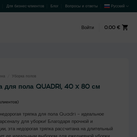
Для бизнес-клиентов
Блог
Вопросы и ответы
Русский
Войти
0.00
€
ена
/
Уборка полов
а для пола QUADRI, 40 x 80 см
клиентов)
едорогая тряпка для пола Quadri – идеальное
арсеналу для уборки! Благодаря прочной и
ии, эта недорогая тряпка рассчитана на длительный
ает ее идеальным выбором для ежедневной уборки.