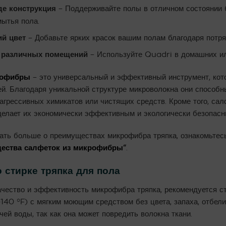
де конструкция
– Поддерживайте полы в отличном состоянии б
мытья пола.
ий цвет
– Добавьте ярких красок вашим полам благодаря потр
 различных помещений
– Используйте Quadri в домашних ил
рофибры
– это универсальный и эффективный инструмент, кот
й. Благодаря уникальной структуре микроволокна они способн
агрессивных химикатов или чистящих средств. Кроме того, са
 делает их экономически эффективным и экологически безопасн
нать больше о преимуществах микрофибра тряпка, ознакомьте
щества салфеток из микрофибры
“
.
 стирке тряпка для пола
чество и эффективность микрофибра тряпка, рекомендуется ст
40 °F) с мягким моющим средством без цвета, запаха, отбелив
чей воды, так как она может повредить волокна ткани.