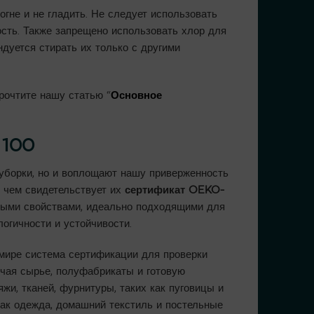
гне и не гладить. Не следует использовать
ость. Также запрещено использовать хлор для
дуется стирать их только с другими
рочтите нашу статью “
Основное
 100
борки, но и воплощают нашу приверженность
о чем свидетельствует их
сертификат OEKO-
нными свойствами, идеально подходящими для
огичности и устойчивости.
 мире система сертификации для проверки
ючая сырье, полуфабрикаты и готовую
жи, тканей, фурнитуры, таких как пуговицы и
как одежда, домашний текстиль и постельные