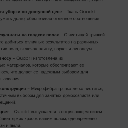
ля уборки по доступной цене
– Ткань Quadri
лужить долго, обеспечивая отличное соотношение
зультаты на гладких полах
– С чистящей тряпкой
е добиться отличных результатов на различных
тях пола, включая плитку, паркет и линолеум.
зносу
– Quadri изготовлена из
ых материалов, которые обеспечивают ее
зносу, что делает ее надежным выбором для
льзования.
 конструкция
– Микрофибра тряпка легко чистится,
актичным выбором для занятых домохозяйств или
ещений.
цвет
– Quadri выпускается в потрясающем синем
обавит ярких красок вашим полам, одновременно
зи и пыли.