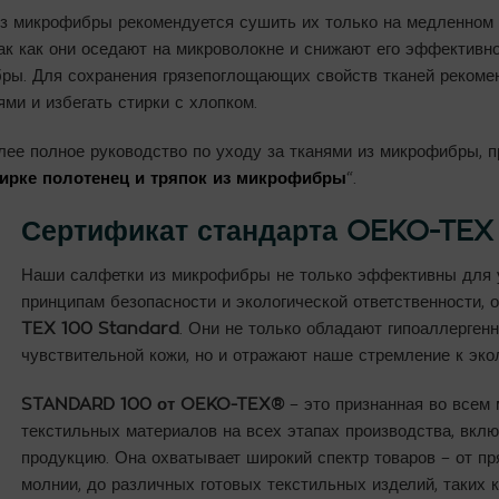
з микрофибры рекомендуется сушить их только на медленном о
так как они оседают на микроволокне и снижают его эффективн
ры. Для сохранения грязепоглощающих свойств тканей рекомен
ми и избегать стирки с хлопком.
ее полное руководство по уходу за тканями из микрофибры, п
тирке полотенец и тряпок из микрофибры
“.
Сертификат стандарта OEKO-TEX
Наши салфетки из микрофибры не только эффективны для у
принципам безопасности и экологической ответственности, 
TEX 100 Standard
. Они не только обладают гипоаллерге
чувствительной кожи, но и отражают наше стремление к экол
STANDARD 100 от OEKO-TEX®
– это признанная во всем
текстильных материалов на всех этапах производства, вкл
продукцию. Она охватывает широкий спектр товаров – от пря
молнии, до различных готовых текстильных изделий, таких 