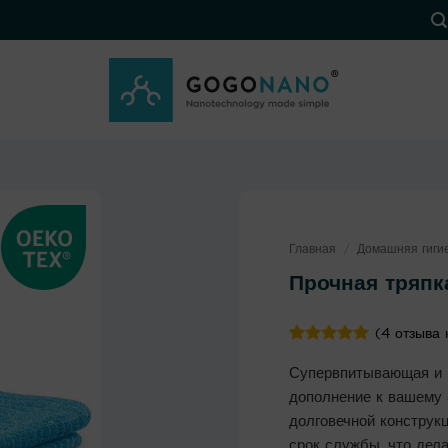
Главная
/
Домашняя гиги
Прочная тряпк
(
4
отзыва 
Рейтинг
4
5
Супервпитывающая и н
из 5 на
основе
дополнение к вашему 
опроса
долговечной конструкц
пользователя
срок службы, что дел