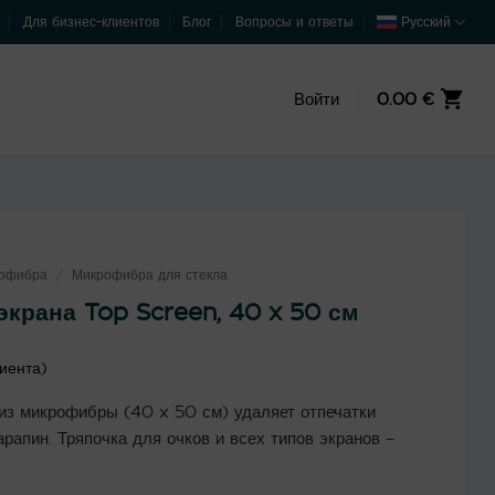
Для бизнес-клиентов
Блог
Вопросы и ответы
Русский
Войти
0.00
€
рофибра
/
Микрофибра для стекла
экрана Top Screen, 40 x 50 см
иента)
из микрофибры (40 x 50 см) удаляет отпечатки
рапин. Тряпочка для очков и всех типов экранов –