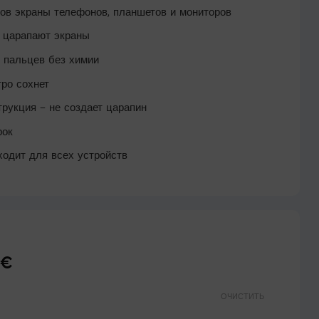
дов экраны телефонов, планшетов и мониторов
е царапают экраны
и пальцев без химии
тро сохнет
рукция – не создает царапин
рок
ходит для всех устройств
€
Диапазон
цен:
3.95 €
ОЧИСТИТЬ
–