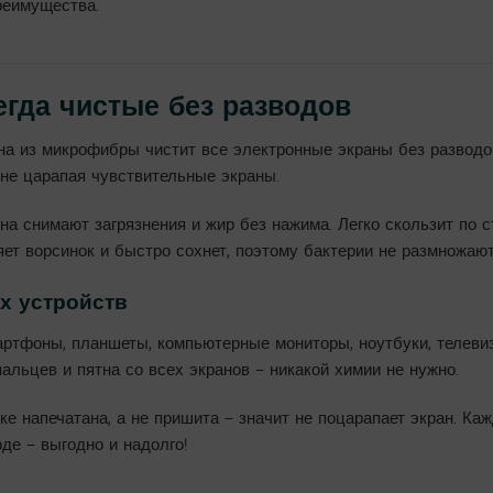
реимущества.
гда чистые без разводов
на из микрофибры чистит все электронные экраны без разводо
 не царапая чувствительные экраны.
на снимают загрязнения и жир без нажима. Легко скользит по 
яет ворсинок и быстро сохнет, поэтому бактерии не размножают
х устройств
ртфоны, планшеты, компьютерные мониторы, ноутбуки, телевиз
пальцев и пятна со всех экранов – никакой химии не нужно.
ке напечатана, а не пришита – значит не поцарапает экран. Ка
де – выгодно и надолго!