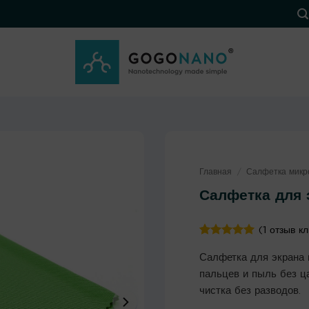
Главная
/
Салфетка мик
Салфетка для 
(
1
отзыв кл
Рейтинг
1
5
Салфетка для экрана 
из 5 на
основе
пальцев и пыль без ца
опроса
чистка без разводов.
пользователя