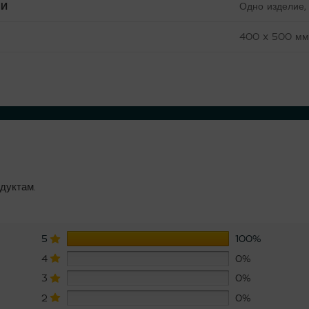
Одно изделие, 
КИ
400 x 500 м
дуктам.
5
100%
4
0%
3
0%
2
0%