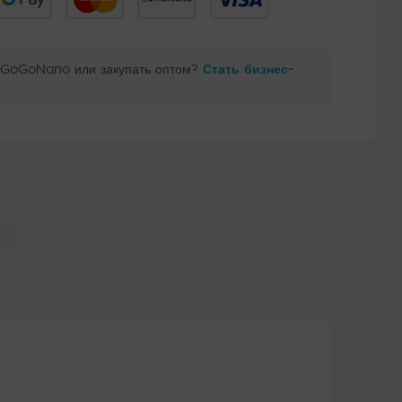
ь GoGoNano или закупать оптом?
Стать бизнес-
Доставка
кий
в тот же день
ьтат