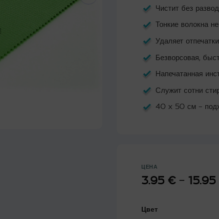
Чистит без разво
Тонкие волокна н
Удаляет отпечатк
Безворсовая, быс
Напечатанная инст
Служит сотни сти
40 x 50 см – под
ЦЕНА
3.95
€
–
15.95
Цвет