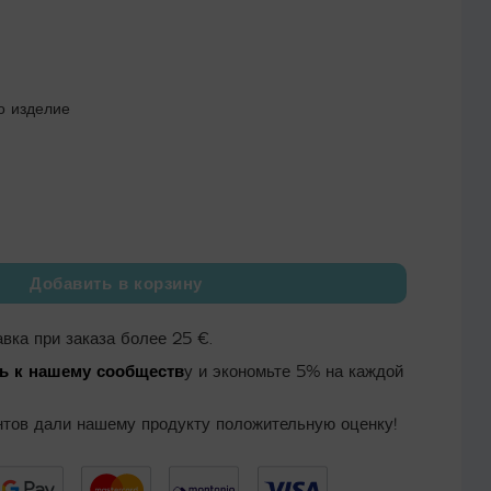
15.95 €
о изделие
лфетка для экрана Top Screen, 40 x 50 см
Добавить в корзину
вка при заказа более 25 €.
ь к нашему сообществ
у и экономьте 5% на каждой
тов дали нашему продукту положительную оценку!