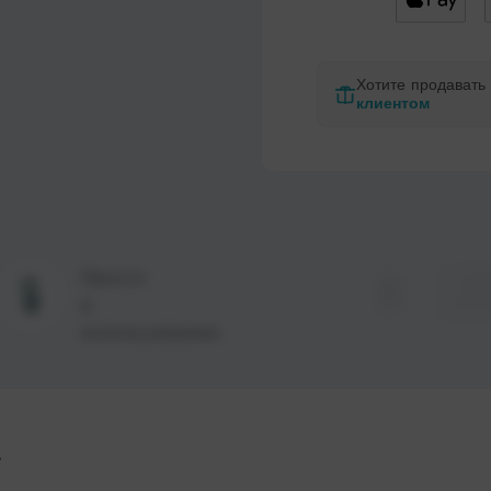
Хотите продават
клиентом
Просто
Стой
в
резул
использовании
а