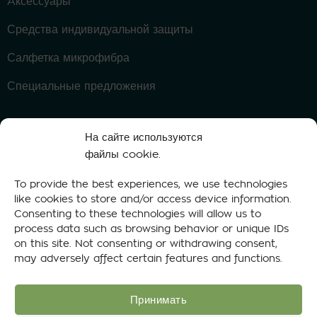
Aксессуары
Средства индивидуальной защиты
Салфетка микрофибра
Специальные предложения
На сайте используются
Политика
Политика
Условия и
файлы cookie.
использования
конфиденциальности
положения
Cookies
To provide the best experiences, we use technologies
like cookies to store and/or access device information.
Все права защищены © 2015-2026 GoGoNano®
Consenting to these technologies will allow us to
Телефон: +372 5647 0784 (Пн-Вс 8–19)
process data such as browsing behavior or unique IDs
Эл. адрес: info@gogonano.com
on this site. Not consenting or withdrawing consent,
may adversely affect certain features and functions.
Принимать