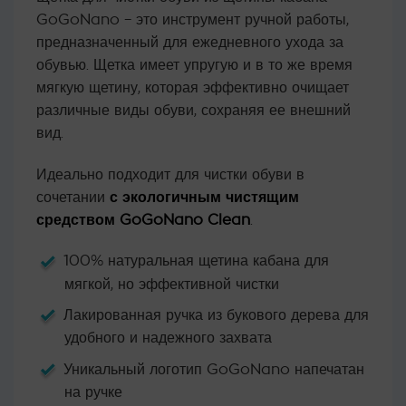
на основе
GoGoNano – это инструмент ручной работы,
опроса
пользователя
предназначенный для ежедневного ухода за
обувью. Щетка имеет упругую и в то же время
мягкую щетину, которая эффективно очищает
различные виды обуви, сохраняя ее внешний
вид.
Идеально подходит для чистки обуви в
сочетании
с экологичным чистящим
средством GoGoNano Clean
.
100% натуральная щетина кабана для
мягкой, но эффективной чистки
Лакированная ручка из букового дерева для
удобного и надежного захвата
Уникальный логотип GoGoNano напечатан
на ручке