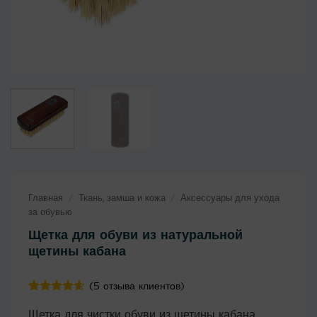
Главная
/
Ткань, замша и кожа
/
Аксессуары для ухода
за обувью
Щетка для обуви из натуральной
щетины кабана
(
5
отзыва клиентов)
Рейтинг
5
Щетка для чистки обуви из щетины кабана
4.6
из 5