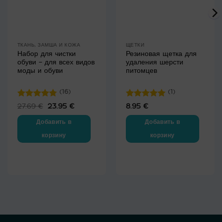
ТКАНЬ, ЗАМША И КОЖА
ЩЕТКИ
Набор для чистки
Резиновая щетка для
обуви – для всех видов
удаления шерсти
моды и обуви
питомцев
(16)
(1)
Оценка
Оценка
5
27.69
€
Первоначальная
23.95
€
Текущая
8.95
€
цена
цена:
4.75
из 5
из 5
составляла
23.95 €.
Добавить в
Добавить в
27.69 €.
корзину
корзину