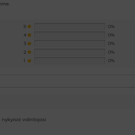
imme.
5
0%
4
0%
3
0%
2
0%
1
0%
 nykyisiä valintojasi