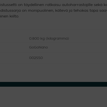
tussetti on täydellinen ratkaisu autoharrastajille sekä ka
distussarja on monipuolinen, kätevä ja tehokas tapa saa
nen kiilto.
0.800 kg (kilogramma)
GoGoNano
002S50