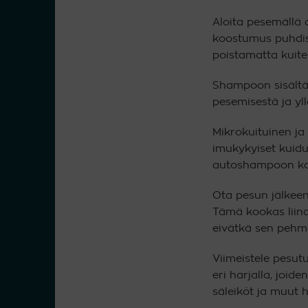
Aloita pesemällä 
koostumus puhdist
poistamatta kuite
Shampoon sisältäm
pesemisestä ja yl
Mikrokuituinen j
imukykyiset kuidu
autoshampoon kans
Ota pesun jälkee
Tämä kookas liin
eivätkä sen pehme
Viimeistele pesut
eri harjalla, joid
säleiköt ja muut h