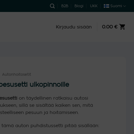
B2B
Blogi
UKK
Suomi
Kirjaudu sisään
0.00
€
Autonhoitosetit
esusetti ulkopinnoille
susetti
on täydellinen ratkaisu autosi
ukseen, sillä se sisältää kaiken sen, mitä
usteelliseen pesuun ja hoitamiseen.
a tämä auton puhdistussetti pitää sisällään: