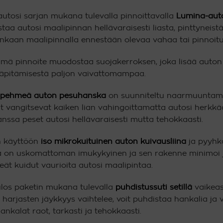
autosi sarjan mukana tulevalla pinnoittavalla
Lumina-aut
aa autosi maalipinnan hellävaraisesti liasta, pinttyneistä
nkaan maalipinnalla ennestään olevaa vahaa tai pinnoitu
ä pinnoite muodostaa suojakerroksen, joka lisää auton ki
läpitämisestä paljon vaivattomampaa.
a
pehmeä auton pesuhanska
on suunniteltu naarmuuntam
t vangitsevat kaiken lian vahingoittamatta autosi herkk
sa peset autosi hellävaraisesti mutta tehokkaasti.
n käyttöön
iso mikrokuituinen auton kuivausliina
ja pyyhkä
a on uskomattoman imukykyinen ja sen rakenne minimoi j
ät kuidut vaurioita autosi maalipintaa.
ulos paketin mukana tulevalla
puhdistussuti setillä
vaikeast
en harjasten jäykkyys vaihtelee, voit puhdistaa hankalia ja 
ankalat raot, tarkasti ja tehokkaasti.