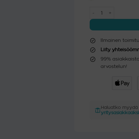
61.80
Kattava autonpesusett
Ilmainen toimitus
Liity yhteisöö
99% asiakkaista
arvostelun!
Haluatko myydä
yritysasiakkaaksi