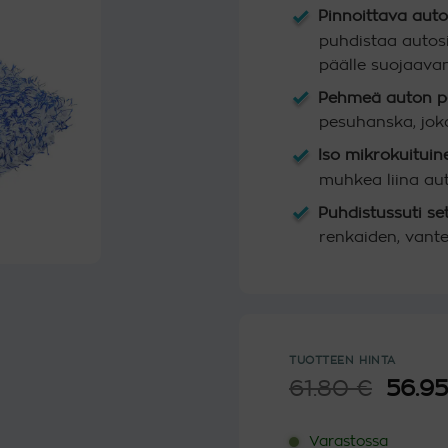
Pinnoittava aut
puhdistaa autosi
päälle suojaava
Pehmeä auton p
pesuhanska, joka
Iso mikrokuituin
muhkea liina au
Puhdistussuti set
renkaiden, vante
TUOTTEEN HINTA
61.80
€
Alku
56.9
hinta
oli:
Varastossa