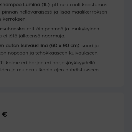
oshampoo Lumina (1L)
: pH-neutraali koostumus
 pinnan hellävaraisesti ja lisää maalikerroksen
n kerroksen.
esuhanska
: erittäin pehmeä ja imukykyinen
 ei jätä jälkeensä naarmuja.
en auton kuivausliina (60 x 90 cm)
: suuri ja
ton nopeaan ja tehokkaaseen kuivaukseen.
ti
: kolme eri harjaa eri harjasjäykkyydellä
iden ja muiden ulkopintojen puhdistukseen.
peräinen
5
€
Nykyinen
hinta
on: