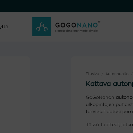
yttä
Etusivu
/
Autonhuolto
/
Kattava autonp
GoGoNanon
autonpe
ulkopintojen puhdist
tarvitset autosi per
Tässä tuotteet, jotk