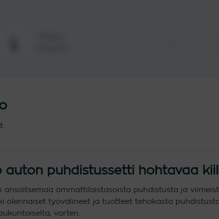
Helppo
Pitkä
käyttää
tulok
to
t.
uton puhdistussetti hohtavaa kiil
n ansaitsemaa ammattilaistasoista puhdistusta ja viimei
kki olennaiset työvälineet ja tuotteet tehokasta puhdistusta
ukuntoiselta, varten.