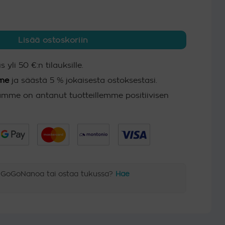
 €.
56.95 €.
i ulkopinnoille määrä
Lisää ostoskoriin
 yli 50 €:n tilauksille.
mme
ja säästä 5 % jokaisesta ostoksestasi.
mme on antanut tuotteillemme positiivisen
 GoGoNanoa tai ostaa tukussa?
Hae