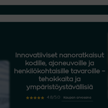
Innovatiiviset nanoratkaisut
kodille, ajoneuvoille ja
henkilökohtaisille tavaroille –
tehokkaita ja
ympäristöystävällisiä
4.8/5.0
Kaupan arvosana