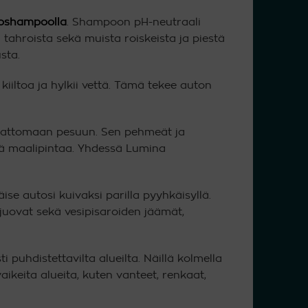
oshampoolla
. Shampoon pH-neutraali
 tahroista sekä muista roiskeista ja piestä
sta.
iltoa ja hylkii vettä. Tämä tekee auton
attomaan pesuun. Sen pehmeät ja
ää maalipintaa. Yhdessä Lumina
ise autosi kuivaksi parilla pyyhkäisyllä.
uovat sekä vesipisaroiden jäämät,
i puhdistettavilta alueilta. Näillä kolmella
vaikeita alueita, kuten vanteet, renkaat,