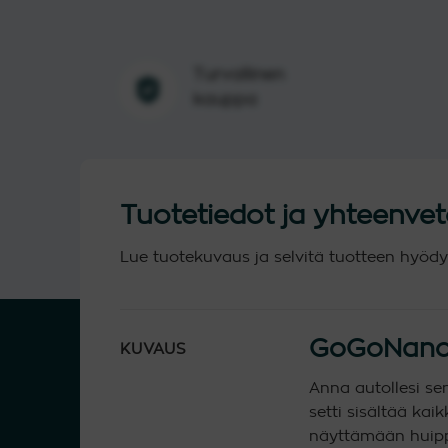
Turvallinen
kauppa
Tuotetiedot ja yhteenve
Lue tuotekuvaus ja selvitä tuotteen hyödy
GoGoNano a
KUVAUS
Anna autollesi se
setti sisältää kai
näyttämään huipp