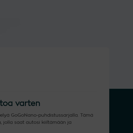
Saman päivän
kestoiset
toimitus
set
toa varten
stelyä GoGoNano-puhdistussarjalla. Tämä
, jolla saat autosi kiiltämään ja