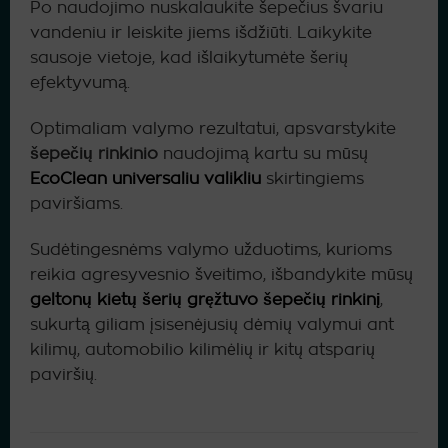
Po naudojimo nuskalaukite šepečius švariu
vandeniu ir leiskite jiems išdžiūti. Laikykite
sausoje vietoje, kad išlaikytumėte šerių
efektyvumą.
Optimaliam valymo rezultatui, apsvarstykite
šepečių rinkinio
naudojimą kartu su mūsų
EcoClean universaliu valikliu
skirtingiems
paviršiams.
Sudėtingesnėms valymo užduotims, kurioms
reikia agresyvesnio šveitimo, išbandykite mūsų
geltonų kietų šerių gręžtuvo šepečių rinkinį
,
sukurtą giliam įsisenėjusių dėmių valymui ant
kilimų, automobilio kilimėlių ir kitų atsparių
paviršių.