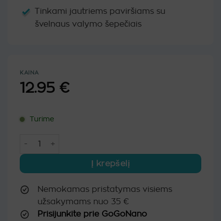
Tinkami jautriems paviršiams su
švelnaus valymo šepečiais
KAINA
12.95
€
Turime
produkto kiekis: Gręžtuvo šepečių rinkinys, 4 vnt. (balti m
Į krepšelį
Nemokamas pristatymas visiems
užsakymams nuo 35 €
Prisijunkite prie GoGoNano