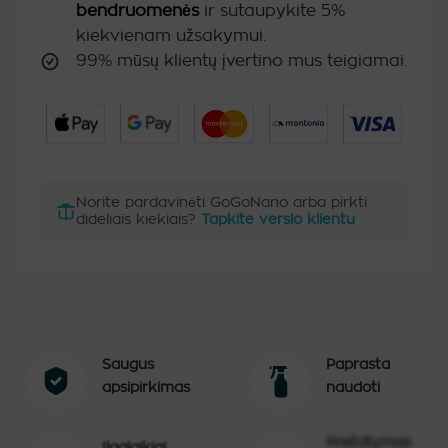
bendruomenės
ir sutaupykite 5%
kiekvienam užsakymui.
99% mūsų klientų įvertino mus teigiamai.
Norite pardavinėti GoGoNano arba pirkti
dideliais kiekiais?
Tapkite verslo klientu
Saugus
Paprasta
apsipirkimas
naudoti
Pristatymas
Ilgalaikiai