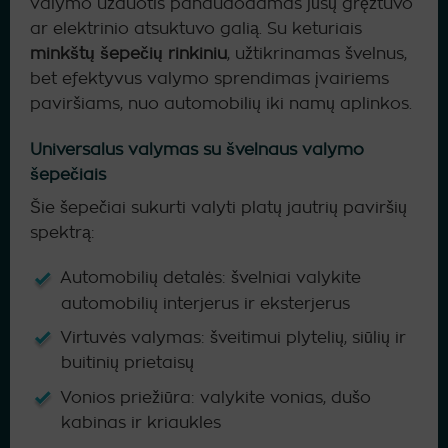
valymo užduotis panaudodamas jūsų gręžtuvo
ar elektrinio atsuktuvo galią. Su keturiais
minkštų šepečių rinkiniu
, užtikrinamas švelnus,
bet efektyvus valymo sprendimas įvairiems
paviršiams, nuo automobilių iki namų aplinkos.
Universalus valymas su švelnaus valymo
šepečiais
Šie šepečiai sukurti valyti platų jautrių paviršių
spektrą:
Automobilių detalės: švelniai valykite
automobilių interjerus ir eksterjerus
Virtuvės valymas: šveitimui plytelių, siūlių ir
buitinių prietaisų
Vonios priežiūra: valykite vonias, dušo
kabinas ir kriaukles