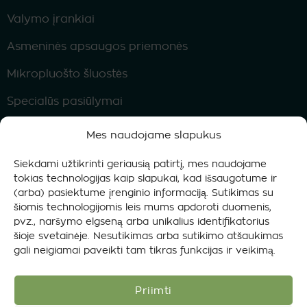
Valymo įrankiai
Asmeninės apsaugos priemonės
Mikropluošto šluostės
Specialūs pasiūlymai
Mes naudojame slapukus
Privatumo politika
Slapukų politika
Taisyklės ir sąlygos
Siekdami užtikrinti geriausią patirtį, mes naudojame
tokias technologijas kaip slapukai, kad išsaugotume ir
© 2015-2026 GoGoNano® Pirmaujanti ekologiška
(arba) pasiektume įrenginio informaciją. Sutikimas su
nanotechnologija
šiomis technologijomis leis mums apdoroti duomenis,
Telefonas: +372 5647 0784 (I-VII 8:00-19:00)
pvz., naršymo elgseną arba unikalius identifikatorius
El. paštas: info@gogonano.com
šioje svetainėje. Nesutikimas arba sutikimo atšaukimas
gali neigiamai paveikti tam tikras funkcijas ir veikimą.
Priimti