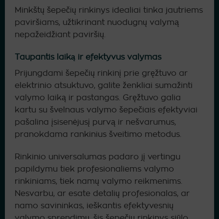
Minkštų šepečių rinkinys idealiai tinka jautriems
paviršiams, užtikrinant nuodugnų valymą
nepažeidžiant paviršių.
Taupantis laiką ir efektyvus valymas
Prijungdami šepečių rinkinį prie gręžtuvo ar
elektrinio atsuktuvo, galite ženkliai sumažinti
valymo laiką ir pastangas. Gręžtuvo galia
kartu su švelnaus valymo šepečiais efektyviai
pašalina įsisenėjusį purvą ir nešvarumus,
pranokdama rankinius šveitimo metodus.
Rinkinio universalumas padaro jį vertingu
papildymu tiek profesionaliems valymo
rinkiniams, tiek namų valymo reikmenims.
Nesvarbu, ar esate detalių profesionalas, ar
namo savininkas, ieškantis efektyvesnių
valymo sprendimų, šis šepečių rinkinys siūlo