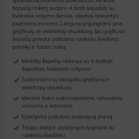
sprendimą įvairiems paviršiams. Minkštų
įvertinimų:
)
šepečių rinkinį sudaro 4 balti šepečiai su
švelnaus valymo šeriais, idealiai tinkantys
jautrioms zonoms. Lengvai prijungiami prie
gręžtuvų ar elektrinių atsuktuvų, šie gręžtuvo
šepečių priedai pašalina rankinio šveitimo
poreikį ir taupo laiką.
Minkštų šepečių rinkinys su 4 baltais
šepečiais švelniam valymui
Suderinami su daugeliu gręžtuvų ir
elektrinių atsuktuvų
Idealiai tinka automobiliams, virtuvėms,
vonioms ir kilimams
Efektyviai pašalina įsisenėjusį purvą
Taupo laiką ir pastangas lyginant su
rankiniu šveitimu