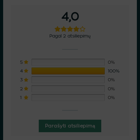
4,0
Pagal 2 atsiliepimų
5
0%
4
100%
3
0%
2
0%
1
0%
Parašyti atsiliepimą