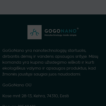
has
multiple
variants.
The
options
may
be
chosen
on
the
GoGoNano yra nanotechnologijų startuolis,
product
dirbantis dėmių ir vandens apsaugos srityje. Mūsų
page
komanda yra kupina užsidegimo ieškoti ir kurti
ekologiškus valymo ir apsaugos produktus, kad
žmonės jaustųsi saugiai juos naudodami.
GoGoNano OÜ
Kose mnt 28-13, Kehra, 74310, Eesti