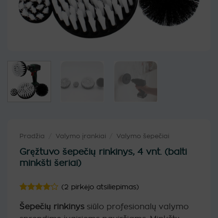
Pradžia
/
Valymo įrankiai
/
Valymo šepečiai
Gręžtuvo šepečių rinkinys, 4 vnt. (balti
minkšti šeriai)
(
2
pirkėjo atsiliepimas)
Įvertinimas:
2
Šepečių rinkinys
siūlo profesionalų valymo
4
iš 5
(viso