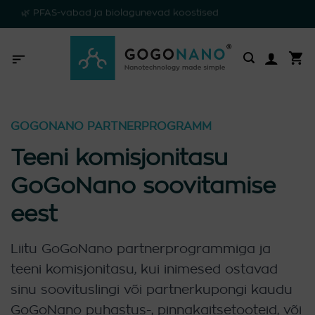
Skip
to
content
GOGONANO PARTNERPROGRAMM
Teeni komisjonitasu
GoGoNano soovitamise
eest
Liitu GoGoNano partnerprogrammiga ja
teeni komisjonitasu, kui inimesed ostavad
sinu soovituslingi või partnerkupongi kaudu
GoGoNano puhastus-, pinnakaitsetooteid, või