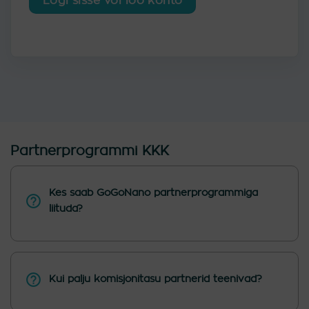
Logi sisse või loo konto
Partnerprogrammi KKK
Kes saab GoGoNano partnerprogrammiga
liituda?
Kui palju komisjonitasu partnerid teenivad?