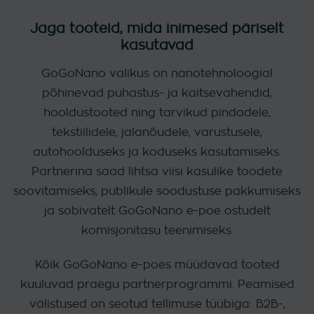
Jaga tooteid, mida inimesed päriselt
kasutavad
GoGoNano valikus on nanotehnoloogial
põhinevad puhastus- ja kaitsevahendid,
hooldustooted ning tarvikud pindadele,
tekstiilidele, jalanõudele, varustusele,
autohoolduseks ja koduseks kasutamiseks.
Partnerina saad lihtsa viisi kasulike toodete
soovitamiseks, publikule soodustuse pakkumiseks
ja sobivatelt GoGoNano e-poe ostudelt
komisjonitasu teenimiseks.
Kõik GoGoNano e-poes müüdavad tooted
kuuluvad praegu partnerprogrammi. Peamised
välistused on seotud tellimuse tüübiga: B2B-,