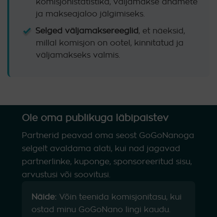
komisjonistatistika, väljamakse andmete
ja makseajaloo jälgimiseks.
Selged väljamaksereeglid
, et näeksid,
millal komisjon on ootel, kinnitatud ja
väljamakseks valmis.
Ole oma publikuga läbipaistev
Partnerid peavad oma seost GoGoNanoga
selgelt avaldama alati, kui nad jagavad
partnerlinke, kuponge, sponsoreeritud sisu,
arvustusi või soovitusi.
Näide:
Võin teenida komisjonitasu, kui
ostad minu GoGoNano lingi kaudu.