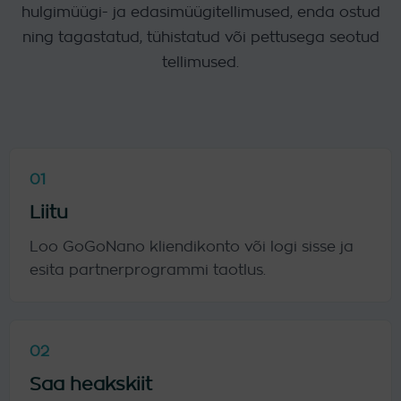
hulgimüügi- ja edasimüügitellimused, enda ostud
ning tagastatud, tühistatud või pettusega seotud
tellimused.
01
Liitu
Loo GoGoNano kliendikonto või logi sisse ja
esita partnerprogrammi taotlus.
02
Saa heakskiit