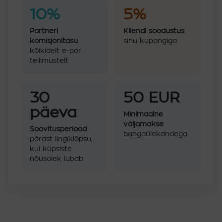
10%
5%
Partneri
Kliendi soodustus
komisjonitasu
sinu kupongiga
kõikidelt e-por
tellimustelt
30
50 EUR
päeva
Minimaalne
väljamakse
Soovitusperiood
pangaülekandega
pärast lingiklõpsu,
kui küpsiste
nõusolek lubab