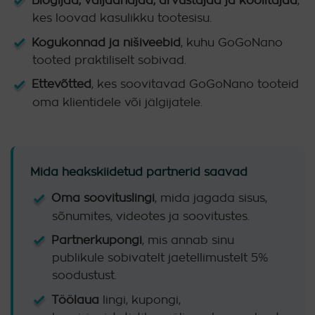
Blogijad, väljaandjad, arvustajad ja koolitajad
,
kes loovad kasulikku tootesisu.
Kogukonnad ja nišiveebid
, kuhu GoGoNano
tooted praktiliselt sobivad.
Ettevõtted
, kes soovitavad GoGoNano tooteid
oma klientidele või jälgijatele.
Mida heakskiidetud partnerid saavad
Oma soovituslingi
, mida jagada sisus,
sõnumites, videotes ja soovitustes.
Partnerkupongi
, mis annab sinu
publikule sobivatelt jaetellimustelt 5%
soodustust.
Töölaua
lingi, kupongi,