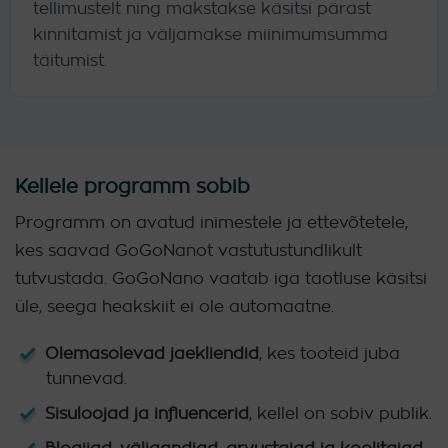
tellimustelt ning makstakse käsitsi pärast
kinnitamist ja väljamakse miinimumsumma
täitumist.
Kellele programm sobib
Programm on avatud inimestele ja ettevõtetele,
kes saavad GoGoNanot vastutustundlikult
tutvustada. GoGoNano vaatab iga taotluse käsitsi
üle, seega heakskiit ei ole automaatne.
Olemasolevad jaekliendid
, kes tooteid juba
tunnevad.
Sisuloojad ja influencerid
, kellel on sobiv publik.