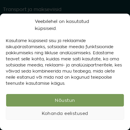
Transport ja makseviisid
Klientide tagasiside
Veebilehel on kasutatud
küpsiseid.
Klienditugi
Kasutame küpsiseid sisu ja reklaamide
Toote tagastamine
isikupärastamiseks, sotsiaalse meedia funktsioonide
pakkumiseks ning liikluse analüüsimiseks. Edastame
TOOTEKATEGOORIAD
teavet selle kohta, kuidas meie saiti kasutate, ka oma
sotsiaalse meedia, reklaami- ja analüüsipartneritele, kes
võivad seda kombineerida muu teabega, mida olete
Tekstiil, seemisnahk ja nahk
neile esitanud või mida nad on kogunud teiepoolse
teenuste kasutamise käigus.
Autokeemia
Elektroonika ja prillid
Nõustun
Puhastusvahendid
Kohanda eelistused
Koduhooldus