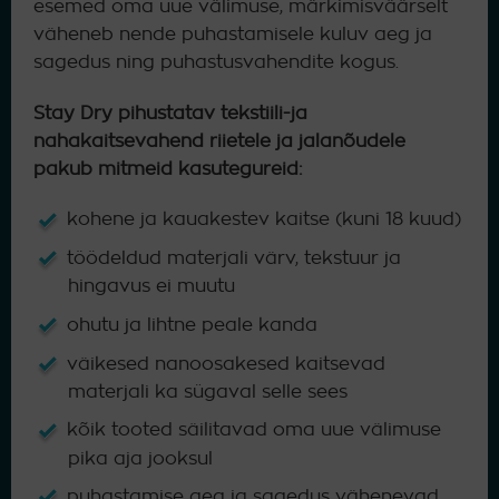
esemed oma uue välimuse, märkimisväärselt
väheneb nende puhastamisele kuluv aeg ja
sagedus ning puhastusvahendite kogus.
Stay Dry pihustatav tekstiili-ja
nahakaitsevahend riietele ja jalanõudele
pakub mitmeid kasutegureid:
kohene ja kauakestev kaitse (kuni 18 kuud)
töödeldud materjali värv, tekstuur ja
hingavus ei muutu
ohutu ja lihtne peale kanda
väikesed nanoosakesed kaitsevad
materjali ka sügaval selle sees
kõik tooted säilitavad oma uue välimuse
pika aja jooksul
puhastamise aeg ja sagedus vähenevad