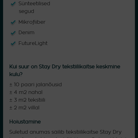
Sünteetilised
segud
Mikrofiiber
Denim
FutureLight
Kui suur on Stay Dry tekstiilikaitse keskmine
kulu?
± 10 paari jalanõusid
± 4 m2 nahal
± 3 m2 tekstiili
± 2 m2 villal
Hoiustamine
Suletud anumas säilib tekstiilikaitse Stay Dry