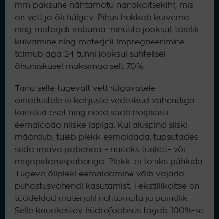
mm paksune nähtamatu nanokaitsekiht, mis
on vett ja õli hülgav. Pihus hakkab kuivama
ning materjali imbuma minutite jooksul, täielik
kuivamine ning materjali impregneerimine
toimub aga 24 tunni jooksul suhtelisel
õhuniiskusel maksimaalselt 70%.
Tänu selle tugevalt vetthülgavatele
omadustele ei kahjusta vedelikud vahendiga
kaitstud eset ning need saab hõlpsasti
eemaldada niiske lapiga. Kui aluspind siiski
määrdub, tuleb plekk eemaldada, tupsutades
seda imava paberiga – näiteks tualett- või
majapidamispaberiga. Plekki ei tohiks pühkida.
Tugeva õlipleki eemaldamine võib vajada
puhastusvahendi kasutamist. Tekstiilikaitse on
töödeldud materjalil nähtamatu ja paindlik.
Selle kauakestev hüdrofoobsus tagab 100%-se