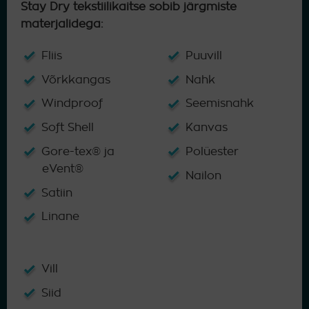
Stay Dry tekstiilikaitse sobib järgmiste
materjalidega:
Fliis
Puuvill
Võrkkangas
Nahk
Windproof
Seemisnahk
Soft Shell
Kanvas
Gore-tex® ja
Polüester
eVent®
Nailon
Satiin
Linane
Vill
Siid