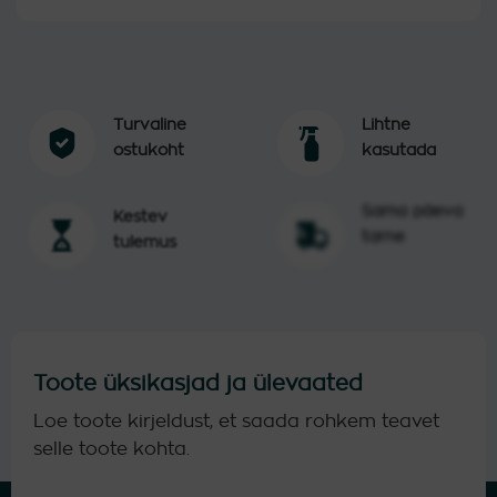
Turvaline
Lihtne
ostukoht
kasutada
Sama päeva
Kestev
tarne
tulemus
Toote üksikasjad ja ülevaated
Loe toote kirjeldust, et saada rohkem teavet
selle toote kohta.