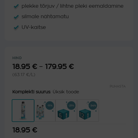
plekke tõrjuv / lihtne pleki eemaldamine
silmale nähtamatu
UV-kaitse
HIND
18.95
€
–
179.95
€
Hinnavahemik:
18.95 €
(63.17 €/L)
kuni
179.95 €
PUHASTA
Komplekti suurus
:
Üksik toode
18.95
€