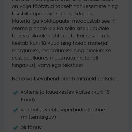
kliendi
on välja töötatud täpselt nahkesemete ning
hinnangu
põhjal
tekstiili eripärasid silmas pidades.
Materjaliga kokkupuutel moodustab see nii
eseme pinnale kui ka selle sisekiududele
tugeva silmale nähtamatu kaitsekihi, mis
kestab kuni 18 kuud ning hoiab materjali
märgumise, määrdumise ning pleekimise
eest, sealjuures muutmata materjali
hingavust, värvi ega tekstuuri.
Nano kaitsevahend omab mitmeid eeliseid:
kohene ja kauakestev kaitse (kuni 18
kuud)
vett hülgav ehk superhüdrofoobne
(mittemärguv)
õli tõrjuv