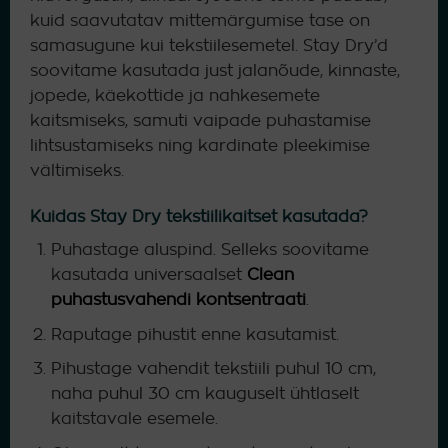
kuid saavutatav mittemärgumise tase on
samasugune kui tekstiilesemetel. Stay Dry’d
soovitame kasutada just jalanõude, kinnaste,
jopede, käekottide ja nahkesemete
kaitsmiseks, samuti vaipade puhastamise
lihtsustamiseks ning kardinate pleekimise
vältimiseks.
Kuidas Stay Dry tekstiilikaitset kasutada?
Puhastage aluspind. Selleks soovitame
kasutada universaalset
Clean
puhastusvahendi kontsentraati
.
Raputage pihustit enne kasutamist.
Pihustage vahendit tekstiili puhul 10 cm,
naha puhul 30 cm kauguselt ühtlaselt
kaitstavale esemele.