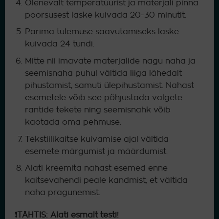
Olenevalt temperatuurist ja materjali pinna
poorsusest laske kuivada 20-30 minutit.
Parima tulemuse saavutamiseks laske
kuivada 24 tundi.
Mitte nii imavate materjalide nagu naha ja
seemisnaha puhul vältida liiga lähedalt
pihustamist, samuti ülepihustamist. Nahast
esemetele võib see põhjustada valgete
rantide tekete ning seemisnahk võib
kaotada oma pehmuse.
Tekstiilikaitse kuivamise ajal vältida
esemete märgumist ja määrdumist.
Alati kreemita nahast esemed enne
kaitsevahendi peale kandmist, et vältida
naha pragunemist.
❗TÄHTIS: Alati esmalt testi!