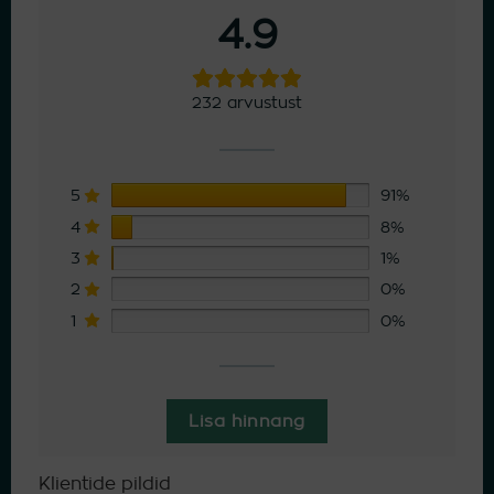
4.9
232 arvustust
5
91%
4
8%
3
1%
2
0%
1
0%
Lisa hinnang
Klientide pildid