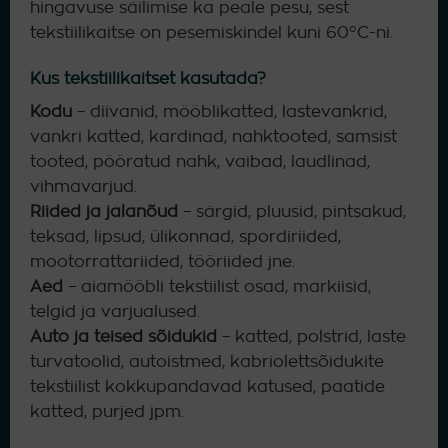
hingavuse säilimise ka peale pesu, sest
tekstiilikaitse on pesemiskindel kuni 60°C-ni.
Kus tekstiilikaitset kasutada?
Kodu
– diivanid, mööblikatted, lastevankrid,
vankri katted, kardinad, nahktooted, samsist
tooted, pööratud nahk, vaibad, laudlinad,
vihmavarjud.
Riided ja jalanõud
– särgid, pluusid, pintsakud,
teksad, lipsud, ülikonnad, spordiriided,
mootorrattariided, tööriided jne.
Aed
– aiamööbli tekstiilist osad, markiisid,
telgid ja varjualused.
Auto ja teised sõidukid
– katted, polstrid, laste
turvatoolid, autoistmed, kabriolettsõidukite
tekstiilist kokkupandavad katused, paatide
katted, purjed jpm.