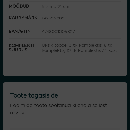
MÕÕDUD
5 × 5 × 21 cm
KAUBAMÄRK
GoGoNano
EAN/GTIN
4748001005827
Üksik toode, 3 tk komplektis, 6 tk
KOMPLEKTI
SUURUS
komplektis, 12 tk komplektis / 1 kast
Toote tagasiside
Loe mida toote soetanud kliendid sellest
arvavad.