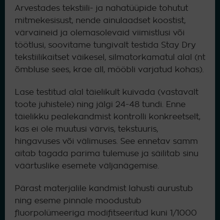
Arvestades tekstiili- ja nahatüüpide tohutut
mitmekesisust, nende ainulaadset koostist,
värvaineid ja olemasolevaid viimistlusi või
töötlusi, soovitame tungivalt testida Stay Dry
tekstiilikaitset väikesel, silmatorkamatul alal (nt
õmbluse sees, krae all, mööbli varjatud kohas).
Lase testitud alal täielikult kuivada (vastavalt
toote juhistele) ning jälgi 24-48 tundi. Enne
täielikku pealekandmist kontrolli konkreetselt,
kas ei ole muutusi värvis, tekstuuris,
hingavuses või välimuses. See ennetav samm
aitab tagada parima tulemuse ja säilitab sinu
väärtuslike esemete väljanägemise.
Pärast materjalile kandmist lahusti aurustub
ning eseme pinnale moodustub
fluorpolümeeriga modifitseeritud kuni 1/1000