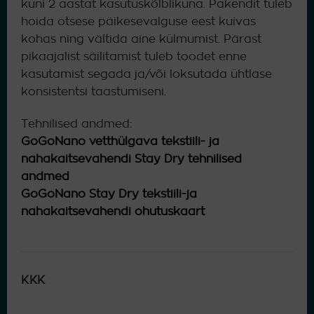
kuni 2 aastat kasutuskõlblikuna. Pakendit tuleb
hoida otsese päikesevalguse eest kuivas
kohas ning vältida aine külmumist. Pärast
pikaajalist säilitamist tuleb toodet enne
kasutamist segada ja/või loksutada ühtlase
konsistentsi taastumiseni.
Tehnilised andmed:
GoGoNano vetthülgava tekstiili- ja
nahakaitsevahendi Stay Dry tehnilised
andmed
GoGoNano Stay Dry tekstiili-ja
nahakaitsevahendi ohutuskaart
KKK