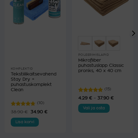
POLEERIMISLAPID
Mikrofiiber
puhastuslapp Classic
KOMPLEKTID
pronks, 40 x 40 cm
Tekstiilikaitsevahend
Stay Dry +
puhastuskomplekt
Clean
(15)
Hinnanguga
4.29
€
–
37.90
€
Hinnavahe
4.29 €
4.87
/ 5
(10)
kuni
Vali ja osta
37.90 €
Hinnanguga
vahemik:
38.90
€
Algne
34.90
€
Praegune
Sellel
€
hind
hind
4.7
/ 5
oli:
on:
tootel
Lisa korvi
00 €
38.90 €.
34.90 €.
on
mitu