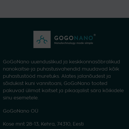
varianti.
Valikuid
saab
teha
tootelehel.
GoGoNano uuenduslikud ja keskkonnasõbralikud
nanokaitse-ja puhastusvahendid muudavad kõik
puhastustööd muretuks. Alates jalanõudest ja
sõidukist kuni vannitoani, GoGoNano tooted
pakuvad ülimat kaitset ja pikaajalist sära kõikidele
sinu esemetele.
GoGoNano OÜ
Kose mnt 28-13, Kehra, 74310, Eesti