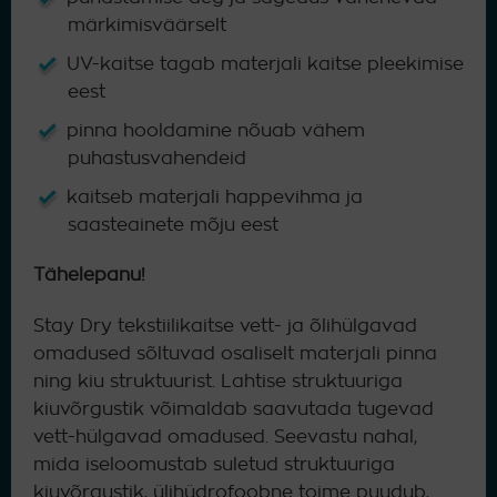
märkimisväärselt
UV-kaitse tagab materjali kaitse pleekimise
eest
pinna hooldamine nõuab vähem
puhastusvahendeid
kaitseb materjali happevihma ja
saasteainete mõju eest
Tähelepanu!
Stay Dry tekstiilikaitse vett- ja õlihülgavad
omadused sõltuvad osaliselt materjali pinna
ning kiu struktuurist. Lahtise struktuuriga
kiuvõrgustik võimaldab saavutada tugevad
vett-hülgavad omadused. Seevastu nahal,
mida iseloomustab suletud struktuuriga
kiuvõrgustik, ülihüdrofoobne toime puudub,