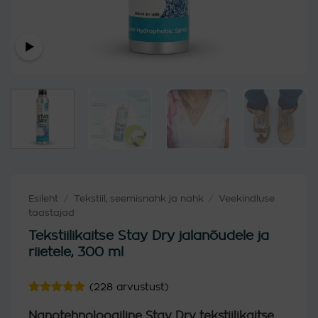
Esileht
/
Tekstiil, seemisnahk ja nahk
/
Veekindluse
taastajad
Tekstiilikaitse Stay Dry jalanõudele ja
riietele, 300 ml
(
228
arvustust)
Hinnatud
228
Nanotehnoloogiline Stay Dry tekstiilikaitse
4.88
/5